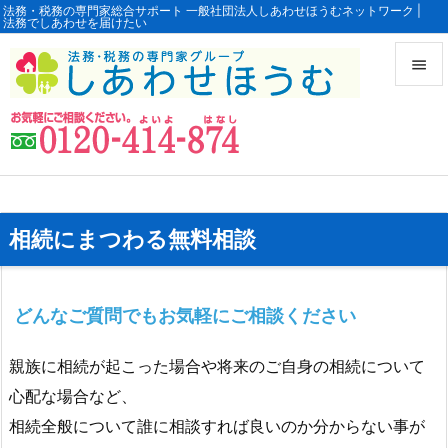
法務・税務の専門家総合サポート 一般社団法人しあわせほうむネットワーク |
法務でしあわせを届けたい


メニュ

サイド

前へ
相続にまつわる無料相談

次へ

どんなご質問でもお気軽にご相談ください
検索
親族に相続が起こった場合や将来のご自身の相続について
心配な場合など、
相続全般について誰に相談すれば良いのか分からない事が