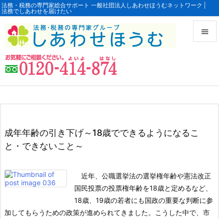
法務・税務の専門家総合サポート 一般社団法人しあわせほうむネットワーク |
法務でしあわせを届けたい


メニュ

サイド

前へ

成年年齢の引き下げ～18歳でできるようになるこ
次へ
と・できないこと～

検索
近年、公職選挙法の選挙権年齢や憲法改正
国民投票の投票権年齢を18歳と定めるなど、
18歳、19歳の若者にも国政の重要な判断に参
加してもらうための政策が進められてきました。
こうした中で、市