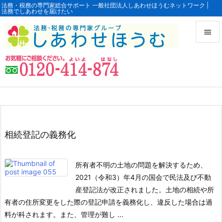
法務・税務の専門家総合サポート 一般社団法人しあわせほうむネットワーク |
法務でしあわせを届けたい


メニュ

サイド

前へ

相続登記の義務化
次へ

所有者不明の土地の問題を解決するため、
検索
2021（令和3）年4月の国会で民法及び不動
産登記法が改正されました。
土地の相続や所
有者の住所変更をした際の登記申請を義務化し、違反した場合は過
料が科されます。
また、管理が難し ...